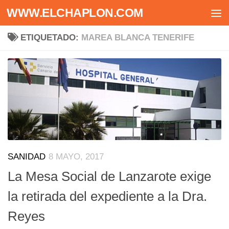
WWW.ELCHAPLON.COM
Saltar al contenido
ETIQUETADO:
MAREA BLANCA TENERIFE
SANIDAD
8 MAYO, 2017
La Mesa Social de Lanzarote exige
la retirada del expediente a la Dra.
Reyes