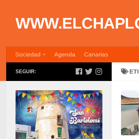
Saltar al contenido
WWW.ELCHAPL
Sociedad
Agenda
Canarias
ET
SEGUIR: