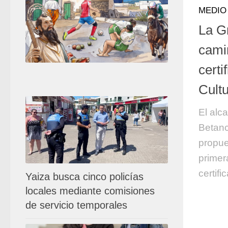
MEDIO
La Gr
cami
cert
Cult
El alc
Betanc
propue
primer
certif
Yaiza busca cinco policías
locales mediante comisiones
de servicio temporales