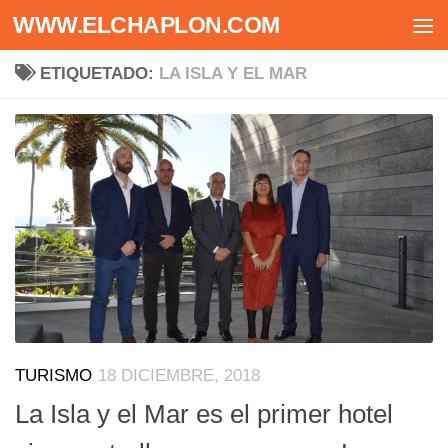
WWW.ELCHAPLON.COM
Saltar al contenido
ETIQUETADO:
LA ISLA Y EL MAR
TURISMO
18 DICIEMBRE, 2018
La Isla y el Mar es el primer hotel