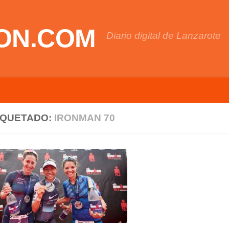
ON.COM
Diario digital de Lanzarote
IQUETADO:
IRONMAN 70