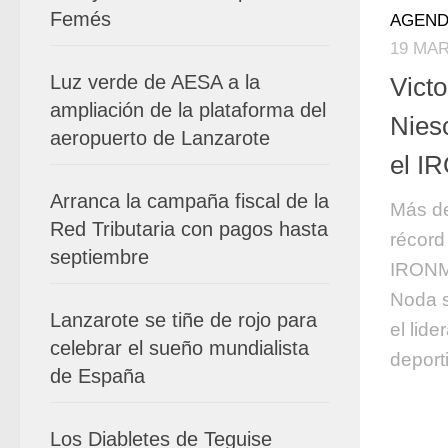
Femés
AGEND
19 MAR
Luz verde de AESA a la
Victo
ampliación de la plataforma del
Nies
aeropuerto de Lanzarote
el I
Arranca la campaña fiscal de la
Más de
Red Tributaria con pagos hasta
récord
septiembre
IRONMA
Noda s
Lanzarote se tiñe de rojo para
el lide
celebrar el sueño mundialista
deporti
de España
Los Diabletes de Teguise