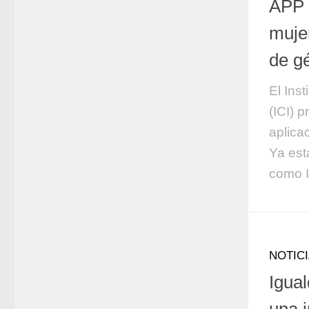
APP 
mujer
de g
El Ins
(ICI) 
aplica
Ya est
como 
NOTIC
Igual
una i