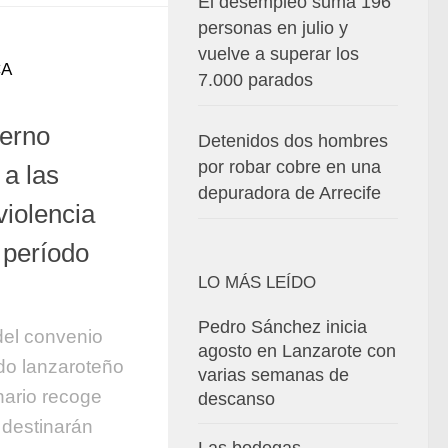
El desempleo suma 196
personas en julio y
vuelve a superar los
CA
7.000 parados
ierno
Detenidos dos hombres
por robar cobre en una
a las
depuradora de Arrecife
violencia
 período
LO MÁS LEÍDO
Pedro Sánchez inicia
 del convenio
agosto en Lanzarote con
ldo lanzaroteño
varias semanas de
nario recoge
descanso
 destinarán