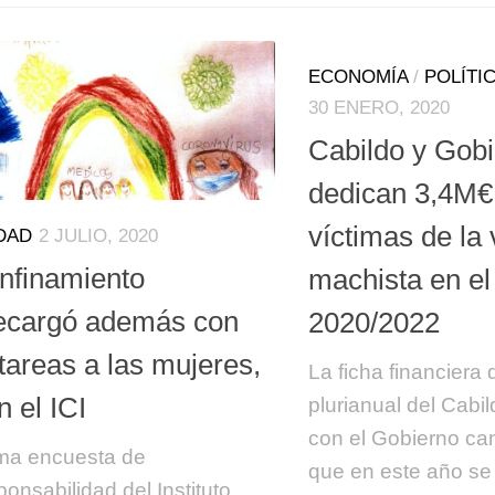
ECONOMÍA
/
POLÍTI
30 ENERO, 2020
Cabildo y Gob
dedican 3,4M€ 
víctimas de la 
DAD
2 JULIO, 2020
onfinamiento
machista en el
ecargó además con
2020/2022
tareas a las mujeres,
La ficha financiera
 el ICI
plurianual del Cabi
con el Gobierno ca
ima encuesta de
que en este año se
ponsabilidad del Instituto