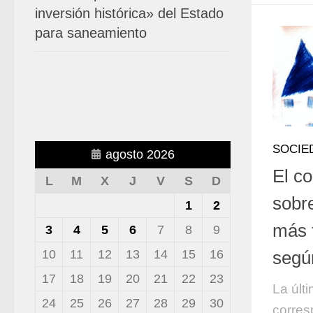
inversión histórica» del Estado
para saneamiento
SOCIE
agosto 2026
El c
L
M
X
J
V
S
D
sobr
1
2
más 
3
4
5
6
7
8
9
10
11
12
13
14
15
16
según
17
18
19
20
21
22
23
La últ
24
25
26
27
28
29
30
corres