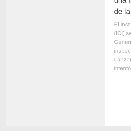
de l
El Ins
(ICI) s
Genera
inspec
Lanzar
intento