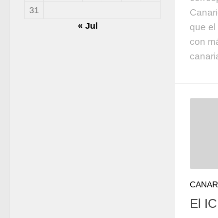
31
Canari
« Jul
que el
con má
canari
CANAR
El I