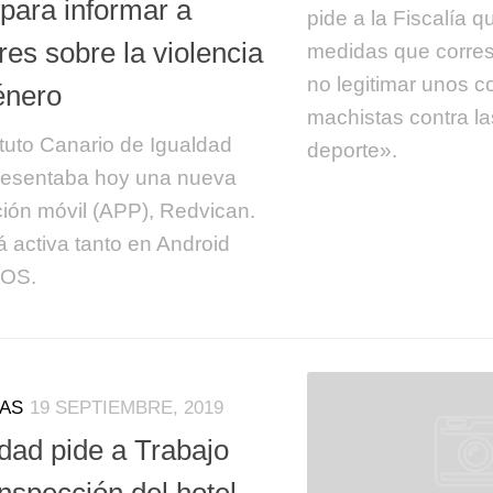
para informar a
pide a la Fiscalía 
es sobre la violencia
medidas que corre
no legitimar unos 
énero
machistas contra la
tituto Canario de Igualdad
deporte».
presentaba hoy una nueva
ción móvil (APP), Redvican.
á activa tanto en Android
IOS.
IAS
19 SEPTIEMBRE, 2019
dad pide a Trabajo
nspección del hotel