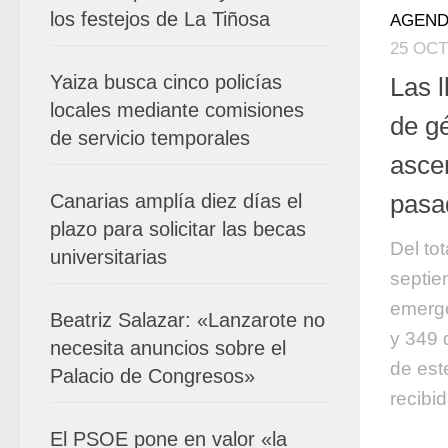
los festejos de La Tiñosa
AGEND
25 OCT
Yaiza busca cinco policías
Las 
locales mediante comisiones
de gé
de servicio temporales
asce
pasa
Canarias amplía diez días el
plazo para solicitar las becas
Del to
universitarias
septie
emerge
Beatriz Salazar: «Lanzarote no
y 349 
necesita anuncios sobre el
de est
Palacio de Congresos»
recibi
El PSOE pone en valor «la