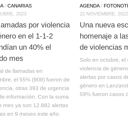
A
/
CANARIAS
AGENDA
/
FOTONOTI
UBRE, 2023
22 NOVIEMBRE, 2022
llamadas por violencia
Una nueva esc
nero en el 1-1-2
homenaje a las
ndían un 40% el
de violencias 
do mes
Solo en octubre, el 
violencia de género
tal de llamadas en
alertas por casos d
mbre, el 55% (908) fueron de
género en Lanzarote
ncia, otras 393 de urgencia
59% fueron casos 
de información. Con la suma
e mes ya son 12.882 alertas
das en 9 meses este año.