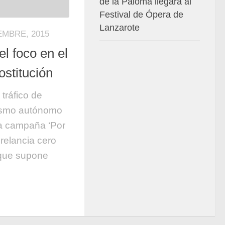
de la Paloma llegará al
Festival de Ópera de
Lanzarote
EMBRE, 2015
l foco en el
ostitución
 tráfico de
nismo autónomo
la campaña ‘Por
torelancia cero
que supone