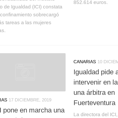
852.614 euros.
o de Igualdad (ICI) constata
 confinamiento sobrecargó
s tareas a las mujeres
as.
CANARIAS
10 DICIE
Igualdad pide a
intervenir en 
una árbitra en
IAS
17 DICIEMBRE, 2019
Fuerteventura
CI pone en marcha una
La directora del ICI