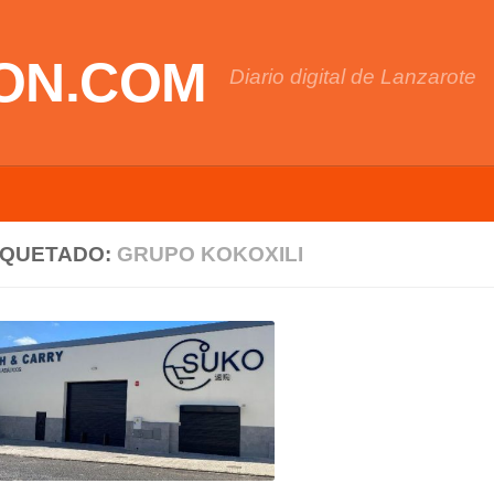
ON.COM
Diario digital de Lanzarote
IQUETADO:
GRUPO KOKOXILI