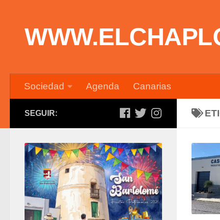
Saltar al contenido
WWW.ELCHAPL
Sociedad
Agenda
Canarias
ET
SEGUIR: