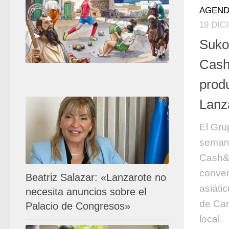
AGEND
19 DIC
Suko,
Cash
produ
Lanz
El Gru
semana
Cash&C
conver
Beatriz Salazar: «Lanzarote no
asiáti
necesita anuncios sobre el
de Can
Palacio de Congresos»
local.