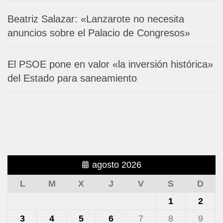
Beatriz Salazar: «Lanzarote no necesita
anuncios sobre el Palacio de Congresos»
El PSOE pone en valor «la inversión histórica»
del Estado para saneamiento
agosto 2026
L
M
X
J
V
S
D
1
2
3
4
5
6
7
8
9