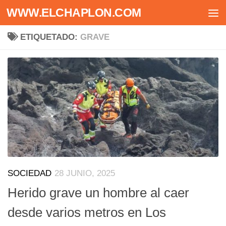
WWW.ELCHAPLON.COM
Saltar al contenido
ETIQUETADO:
GRAVE
SOCIEDAD
28 JUNIO, 2025
Herido grave un hombre al caer
desde varios metros en Los