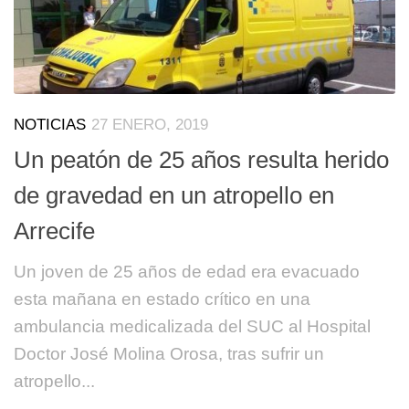
NOTICIAS
27 ENERO, 2019
Un peatón de 25 años resulta herido
de gravedad en un atropello en
Arrecife
Un joven de 25 años de edad era evacuado
esta mañana en estado crítico en una
ambulancia medicalizada del SUC al Hospital
Doctor José Molina Orosa, tras sufrir un
atropello...