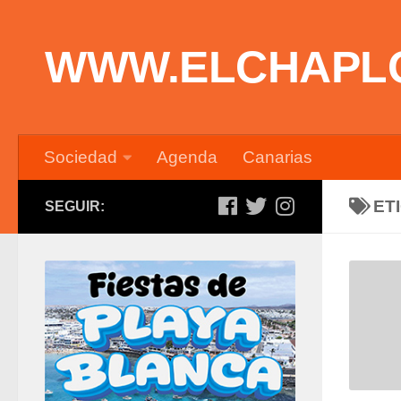
Saltar al contenido
WWW.ELCHAPL
Sociedad
Agenda
Canarias
ET
SEGUIR: