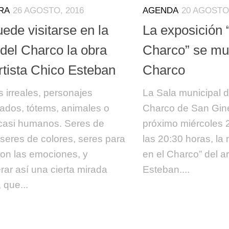
RA
26 AGOSTO, 2016
AGENDA
20 AGOSTO,
ede visitarse en la
La exposición “
 del Charco la obra
Charco” se mu
rtista Chico Esteban
Charco
s irreales, personajes
La Sala municipal 
ados, tótems, animales o
Charco de San Gin
casi humanos. Seres de
próximo miércoles 
 seres de colores, seres para
las 20:30 horas, la 
con las emociones, y
en el Charco” del ar
rar así una cierta mirada
Esteban....
, que...