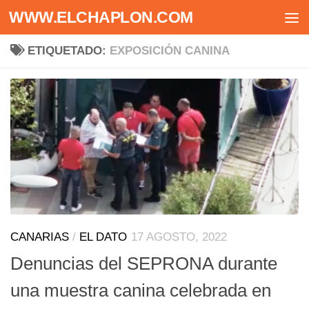
WWW.ELCHAPLON.COM
Saltar al contenido
ETIQUETADO:
EXPOSICIÓN CANINA
CANARIAS
/
EL DATO
17 AGOSTO, 2022
Denuncias del SEPRONA durante
una muestra canina celebrada en