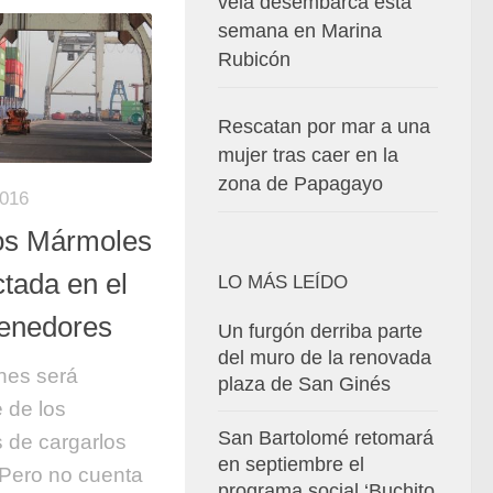
vela desembarca esta
semana en Marina
Rubicón
Rescatan por mar a una
mujer tras caer en la
zona de Papagayo
2016
Los Mármoles
ctada en el
LO MÁS LEÍDO
tenedores
Un furgón derriba parte
del muro de la renovada
rnes será
plaza de San Ginés
e de los
San Bartolomé retomará
 de cargarlos
en septiembre el
 Pero no cuenta
programa social ‘Buchito