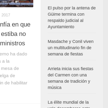
El pulso por la antena de
Güime termina con
 2017
respaldo judicial al
nfía en que
Ayuntamiento
 estiba no
Masdache y Conil viven
ministros
un multitudinario fin de
ierno ha dado
semana de fiestas
 a la
a mesa de
Arrieta inicia sus fiestas
del Carmen con una
uelga de
semana de tradición y
in de habilitar
música
La élite mundial de la