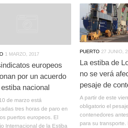
PUERTO
27 JUNIO, 
O
1 MARZO, 2017
La estiba de 
sindicatos europeos
no se verá afe
ionan por un acuerdo
pesaje de con
 estiba nacional
A partir de este vie
 10 de marzo está
obligatorio el pesaj
adas tres horas de paro en
contenedores antes
los puertos europeos. El
para su transporte.
o Internacional de la Estiba