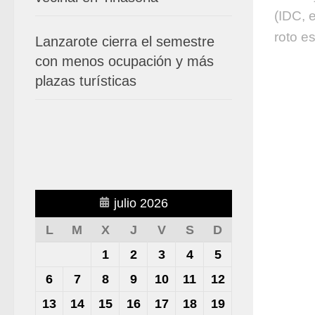
(IDC, 
roto es
Lanzarote cierra el semestre
con menos ocupación y más
plazas turísticas
julio 2026
L
M
X
J
V
S
D
1
2
3
4
5
6
7
8
9
10
11
12
13
14
15
16
17
18
19