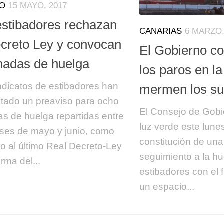
O
15 MAYO, 2017
estibadores rechazan
CANARIAS
6 MARZO,
ecreto Ley y convocan
El Gobierno co
rnadas de huelga
los paros en la
ndicatos de estibadores han
mermen los su
tado un preaviso para ocho
El Consejo de Gob
as de huelga repartidas entre
luz verde este lunes
ses de mayo y junio, como
constitución de un
o al último Real Decreto-Ley
seguimiento a la h
rma del...
estibadores con el f
un espacio...