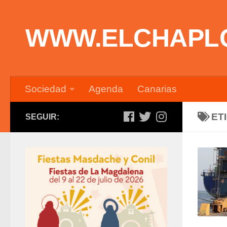
Saltar al contenido
WWW.ELCHAPL
Sociedad
Agenda
Canarias
ET
SEGUIR: