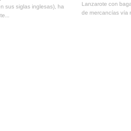
Lanzarote con baga
en sus siglas inglesas), ha
de mercancías vía m
te...