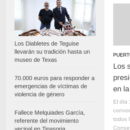
Los Diabletes de Teguise
llevarán su tradición hasta un
PUERT
museo de Texas
Los 
pres
70.000 euros para responder a
emergencias de víctimas de
en la
violencia de género
El día
convoc
Fallece Melquiades García,
todos 
referente del movimiento
Consej
vecinal en Tinasoria