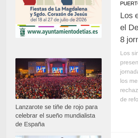
PUERT
Los 
el D
8 jo
Los si
presen
jornad
los me
rechaz
de refo
Lanzarote se tiñe de rojo para
celebrar el sueño mundialista
de España