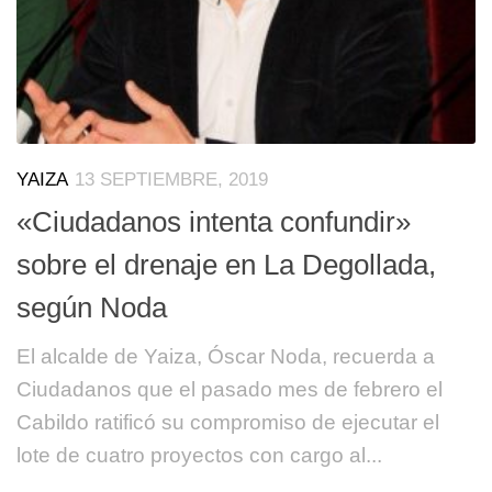
YAIZA
13 SEPTIEMBRE, 2019
«Ciudadanos intenta confundir»
sobre el drenaje en La Degollada,
según Noda
El alcalde de Yaiza, Óscar Noda, recuerda a
Ciudadanos que el pasado mes de febrero el
Cabildo ratificó su compromiso de ejecutar el
lote de cuatro proyectos con cargo al...