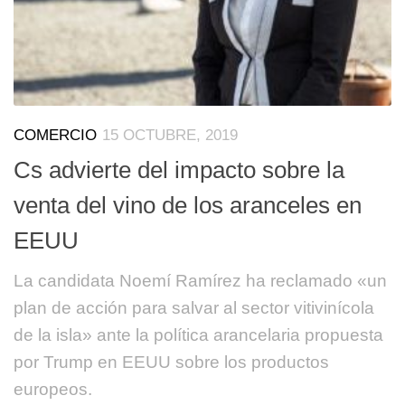
COMERCIO
15 OCTUBRE, 2019
Cs advierte del impacto sobre la
venta del vino de los aranceles en
EEUU
La candidata Noemí Ramírez ha reclamado «un
plan de acción para salvar al sector vitivinícola
de la isla» ante la política arancelaria propuesta
por Trump en EEUU sobre los productos
europeos.