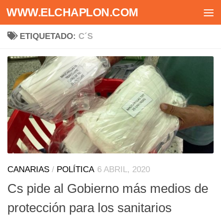
WWW.ELCHAPLON.COM
Saltar al contenido
ETIQUETADO:
C´S
CANARIAS
/
POLÍTICA
6 ABRIL, 2020
Cs pide al Gobierno más medios de
protección para los sanitarios