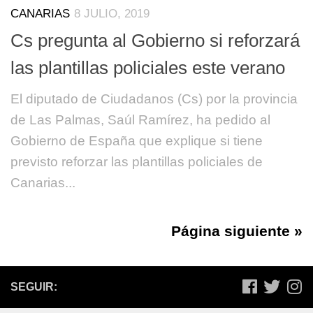
CANARIAS
8 JULIO, 2019
Cs pregunta al Gobierno si reforzará
las plantillas policiales este verano
El diputado de Ciudadanos (Cs) por la provincia
de Las Palmas, Saúl Ramírez, ha pedido al
Gobierno de España que explique si tiene
previsto reforzar las plantillas policiales de
Canarias...
Página siguiente »
SEGUIR: