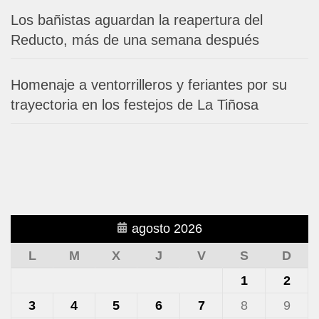
Los bañistas aguardan la reapertura del
Reducto, más de una semana después
Homenaje a ventorrilleros y feriantes por su
trayectoria en los festejos de La Tiñosa
agosto 2026
L
M
X
J
V
S
D
1
2
3
4
5
6
7
8
9