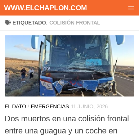
WWW.ELCHAPLON.COM
Saltar al contenido
ETIQUETADO:
COLISIÓN FRONTAL
EL DATO
/
EMERGENCIAS
11 JUNIO, 2026
Dos muertos en una colisión frontal
entre una guagua y un coche en