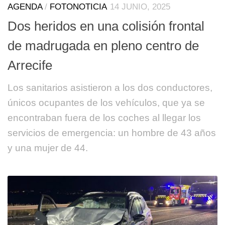
AGENDA
/
FOTONOTICIA
14 JUNIO, 2025
Dos heridos en una colisión frontal
de madrugada en pleno centro de
Arrecife
Los sanitarios asistieron a los dos conductores,
únicos ocupantes de los vehículos, que ya se
encontraban fuera de los coches al llegar los
servicios de emergencia: un hombre de 43 años
y una mujer de 44.