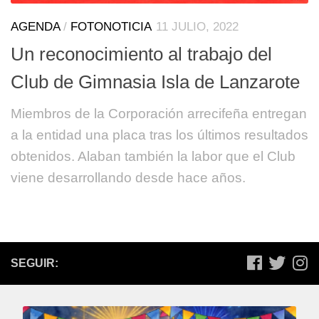
AGENDA
/
FOTONOTICIA
11 JULIO, 2022
Un reconocimiento al trabajo del
Club de Gimnasia Isla de Lanzarote
Miembros de la Corporación arrecifeña entregan
a la entidad una placa tras los últimos resultados
obtenidos. Alaban también la labor que el Club
viene desarrollando desde hace años.
SEGUIR: