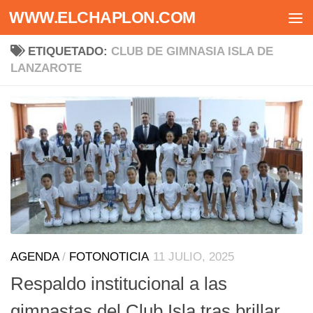
WWW.ELCHAPLON.COM
Saltar al contenido
ETIQUETADO:
CLUB DE GIMNASIA ISLA DE
LANZAROTE
AGENDA
/
FOTONOTICIA
11 JULIO, 2025
Respaldo institucional a las
gimnastas del Club Isla tras brillar