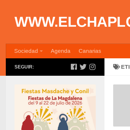
Saltar al contenido
WWW.ELCHAPL
Sociedad
Agenda
Canarias
ET
SEGUIR: