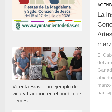
AGEN
La in
Conc
Arte
marz
El Cab
del ár
Ganade
abiert
marzo 
Vicenta Bravo, un ejemplo de
partici
vida y tradición en el pueblo de
Femés