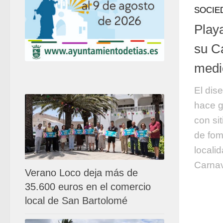
SOCIE
Play
su Ca
medi
El dis
hace g
con si
de fom
localid
Carnav
Verano Loco deja más de
35.600 euros en el comercio
local de San Bartolomé