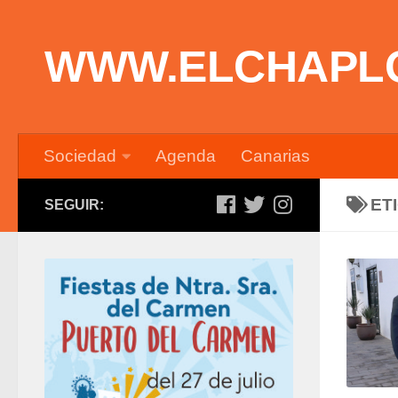
Saltar al contenido
WWW.ELCHAPL
Sociedad
Agenda
Canarias
ET
SEGUIR: