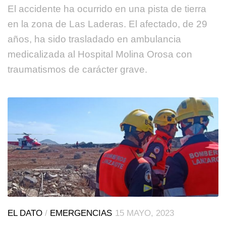
El accidente ha ocurrido en una pista de tierra
en la zona de Las Laderas. El afectado, de 29
años, ha sido trasladado en ambulancia
medicalizada al Hospital Molina Orosa con
traumatismos de carácter grave.
EL DATO
/
EMERGENCIAS
15 MAYO, 2023