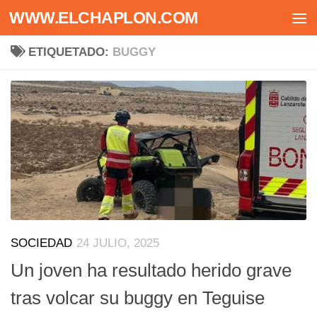
WWW.ELCHAPLON.COM
Saltar al contenido
ETIQUETADO:
BUGGY
SOCIEDAD
24 JULIO, 2025
Un joven ha resultado herido grave
tras volcar su buggy en Teguise