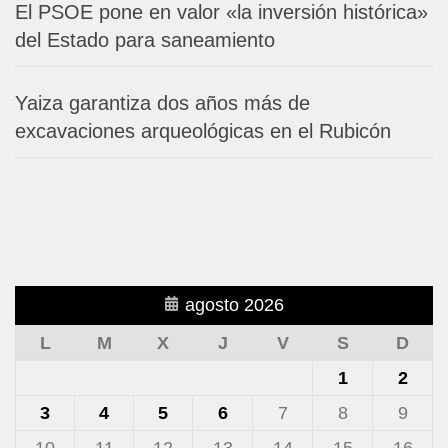
El PSOE pone en valor «la inversión histórica»
del Estado para saneamiento
Yaiza garantiza dos años más de
excavaciones arqueológicas en el Rubicón
agosto 2026
L
M
X
J
V
S
D
1
2
3
4
5
6
7
8
9
10
11
12
13
14
15
16