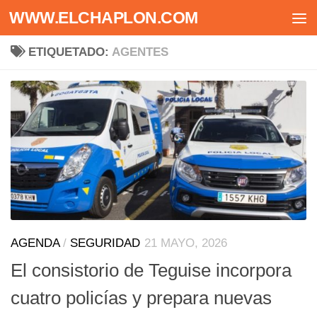
WWW.ELCHAPLON.COM
Saltar al contenido
ETIQUETADO:
AGENTES
AGENDA
/
SEGURIDAD
21 MAYO, 2026
El consistorio de Teguise incorpora
cuatro policías y prepara nuevas