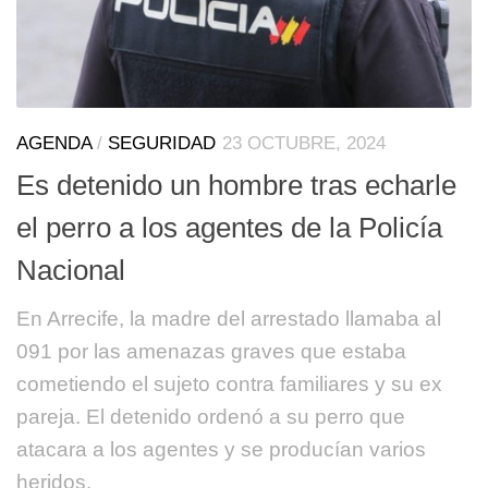
AGENDA
/
SEGURIDAD
23 OCTUBRE, 2024
Es detenido un hombre tras echarle
el perro a los agentes de la Policía
Nacional
En Arrecife, la madre del arrestado llamaba al
091 por las amenazas graves que estaba
cometiendo el sujeto contra familiares y su ex
pareja. El detenido ordenó a su perro que
atacara a los agentes y se producían varios
heridos.