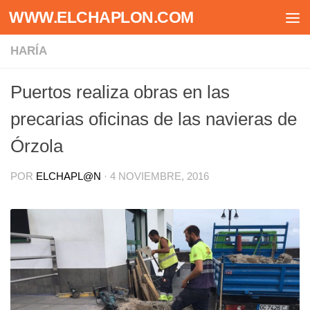
WWW.ELCHAPLON.COM
Saltar al contenido
HARÍA
Puertos realiza obras en las
precarias oficinas de las navieras de
Órzola
POR
ELCHAPL@N
·
4 NOVIEMBRE, 2016