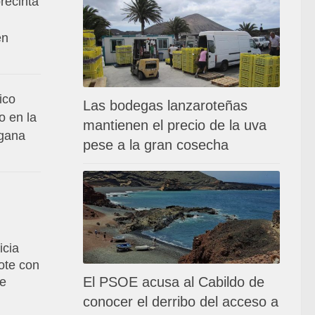
recinta
en
ico
Las bodegas lanzaroteñas
o en la
mantienen el precio de la uva
 gana
pese a la gran cosecha
icia
ote con
El PSOE acusa al Cabildo de
de
conocer el derribo del acceso a