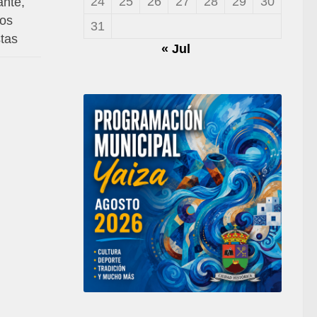
24
25
26
27
28
29
30
ante,
mos
31
stas
« Jul