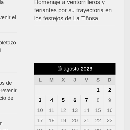
Homenaje a ventorrilleros y
la
feriantes por su trayectoria en
venir el
los festejos de La Tiñosa
toletazo
I
agosto 2026
L
M
X
J
V
S
D
os de
1
2
prevenir
cio de
3
4
5
6
7
8
9
10
11
12
13
14
15
16
17
18
19
20
21
22
23
en