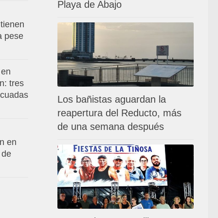
Playa de Abajo
tienen
va pese
 en
: tres
acuadas
Los bañistas aguardan la
reapertura del Reducto, más
de una semana después
an en
 de