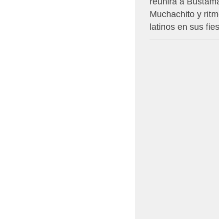
reunirá a Bustam
Muchachito y rit
latinos en sus fie