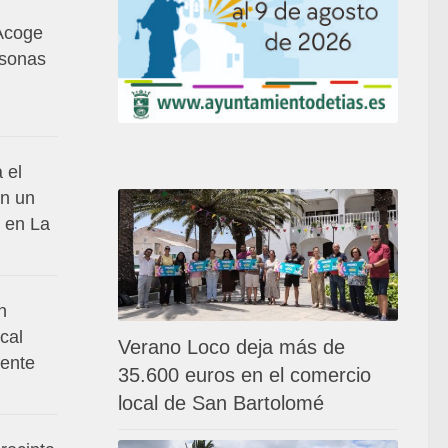
Acoge
rsonas
 el
en un
 en La
n
cal
Verano Loco deja más de
dente
35.600 euros en el comercio
local de San Bartolomé