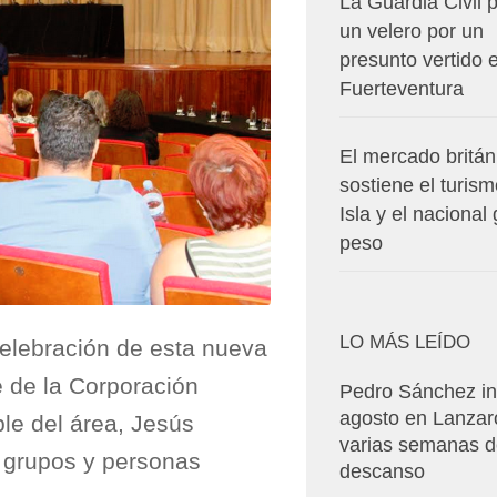
La Guardia Civil p
un velero por un
presunto vertido 
Fuerteventura
El mercado britán
sostiene el turism
Isla y el nacional
peso
LO MÁS LEÍDO
elebración de esta nueva
e de la Corporación
Pedro Sánchez in
agosto en Lanzar
ble del área, Jesús
varias semanas 
s grupos y personas
descanso