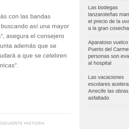
Las bodegas
lanzaroteñas man
ás con las bandas
el precio de la u
s, buscando así una mayor
a la gran cosecha
os”, asegura el consejero
Aparatoso vuelco
apunta además que se
Puerto del Carmen
ayudará a que se celebren
personas son ev
al hospital
nicas”.
Las vacaciones
escolares aceler
Arrecife las obras
asfaltado
SIGUIENTE HISTORIA