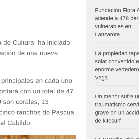
Fundación Flora 
atiende a 478 pe
vulnerables en
Lanzarote
 de Cultura, ha iniciado
ración de una nueva
La propiedad tapa
solar convertido 
enorme vertedero
Vega
 principales en cada uno
 contará con un total de 47
Un menor sufre u
 son corales, 13
traumatismo cervi
 cinco ranchos de Pascua,
grave en un acci
de kitesurf
el Cabildo.