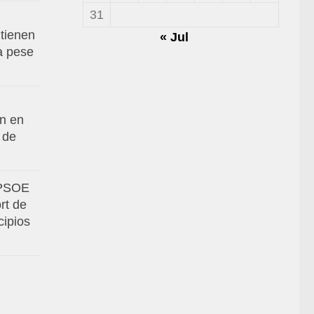
31
tienen
« Jul
va pese
an en
 de
 PSOE
rt de
cipios