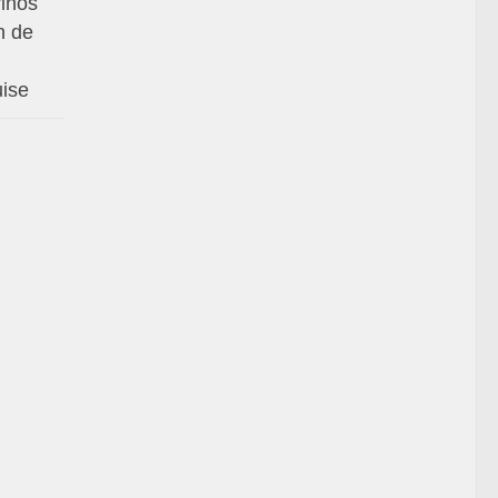
rinos
n de
uise