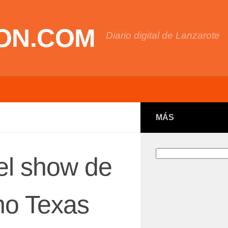
ON.COM
Diario digital de Lanzarote
MÁS
Buscar
el show de
ho Texas