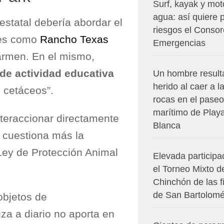
Surf, kayak y mot
agua: así quiere 
statal debería abordar el
riesgos el Consor
ues como
Rancho Texas
Emergencias
armen. En el mismo,
de actividad educativa
Un hombre result
herido al caer a l
 cetáceos”.
rocas en el paseo
marítimo de Play
nteraccionar directamente
Blanca
 cuestiona más la
Ley de Protección Animal
Elevada participa
el Torneo Mixto d
Chinchón de las f
de San Bartolom
objetos de
iza a diario no aporta en