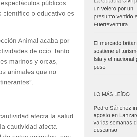
La Guardia Civil p
 espectáculos públicos
un velero por un
 científico o educativo es
presunto vertido 
Fuerteventura
ección Animal acaba por
El mercado britán
tividades de ocio, tanto
sostiene el turism
Isla y el nacional
nes marinos y orcas,
peso
los animales que no
tinerantes”.
LO MÁS LEÍDO
Pedro Sánchez in
agosto en Lanzar
autividad afecta la salud
varias semanas 
la cautividad afecta
descanso
l de estos animales, con