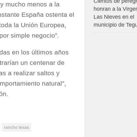
Cientos de pereg
, y mucho menos a la
honran a la Virge
bstante España ostenta el
Las Nieves en el
e toda la Unión Europea,
municipio de Teg
por simple negocio”.
das en los últimos años
rarían un centenar de
s a realizar saltos y
mportamiento natural”,
ón.
rancho texas