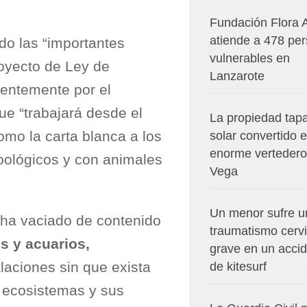
Fundación Flora 
atiende a 478 pe
o las “importantes
vulnerables en
royecto de Ley de
Lanzarote
ientemente por el
e “trabajará desde el
La propiedad tapa
omo la carta blanca a los
solar convertido 
enorme vertedero
oológicos y con animales
Vega
Un menor sufre u
“ha vaciado de contenido
traumatismo cervi
s y acuarios,
grave en un acci
laciones sin que exista
de kitesurf
s ecosistemas y sus