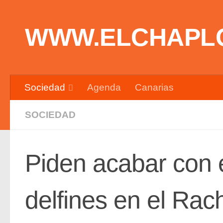
Saltar al contenido
WWW.ELCHAPL
Sociedad
Agenda
Canarias
SOCIEDAD
Piden acabar con 
delfines en el Rac