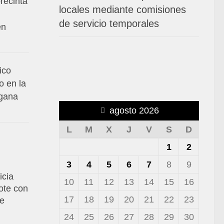
recinta
locales mediante comisiones
de servicio temporales
en
ico
o en la
 gana
agosto 2026
L
M
X
J
V
S
D
1
2
3
4
5
6
7
8
9
icia
10
11
12
13
14
15
16
ote con
17
18
19
20
21
22
23
de
24
25
26
27
28
29
30