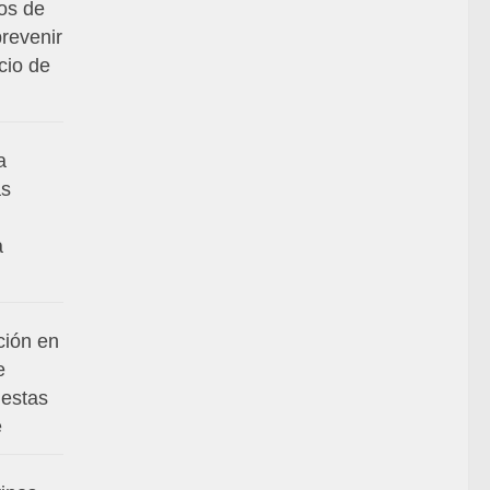
os de
prevenir
cio de
a
as
a
ción en
e
iestas
é