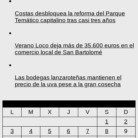
Costas desbloquea la reforma del Parque
Temático capitalino tras casi tres años
Verano Loco deja más de 35.600 euros en el
comercio local de San Bartolomé
Las bodegas lanzaroteñas mantienen el
precio de la uva pese a la gran cosecha
agosto 2026
L
M
X
J
V
S
D
1
2
3
4
5
6
7
8
9