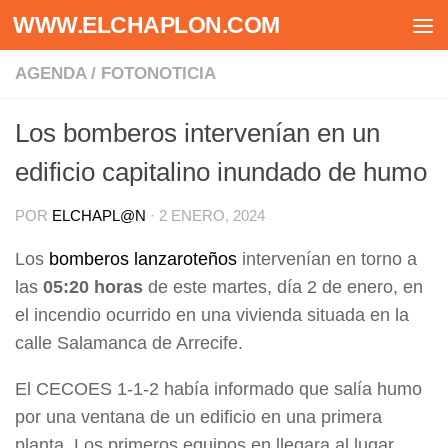
WWW.ELCHAPLON.COM
Saltar al contenido
AGENDA
/
FOTONOTICIA
Los bomberos intervenían en un
edificio capitalino inundado de humo
POR
ELCHAPL@N
·
2 ENERO, 2024
Los
bomberos lanzaroteños
intervenían en torno a
las
05:20 horas
de este martes, día 2 de enero, en
el incendio ocurrido en una vivienda situada en la
calle Salamanca de Arrecife.
El CECOES 1-1-2 había informado que salía humo
por una ventana de un edificio en una primera
planta. Los primeros equipos en llegara al lugar