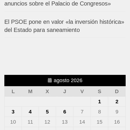
anuncios sobre el Palacio de Congresos»
El PSOE pone en valor «la inversión histórica»
del Estado para saneamiento
agosto 2026
L
M
X
J
V
S
D
1
2
3
4
5
6
7
8
9
10
11
12
13
14
15
16