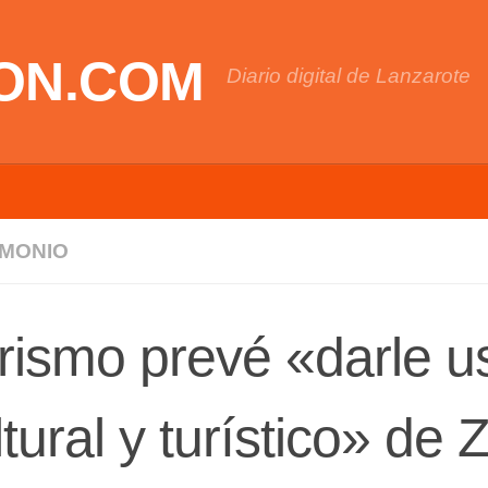
ON.COM
Diario digital de Lanzarote
IMONIO
rismo prevé «darle us
ltural y turístico» d