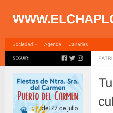
Saltar al contenido
WWW.ELCHAPL
Sociedad
Agenda
Canarias
PATR
SEGUIR:
Tu
cu