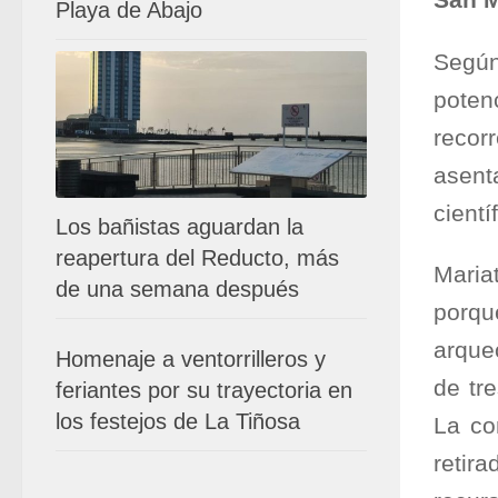
San M
Playa de Abajo
Según
poten
recor
asent
cientí
Los bañistas aguardan la
reapertura del Reducto, más
Maria
de una semana después
porqu
arque
Homenaje a ventorrilleros y
de tr
feriantes por su trayectoria en
los festejos de La Tiñosa
La co
retir