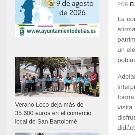
POR
E
La co
afirm
patri
un el
poblac
Adela
inter
forma
Verano Loco deja más de
visita
35.600 euros en el comercio
disfr
local de San Bartolomé
didáct