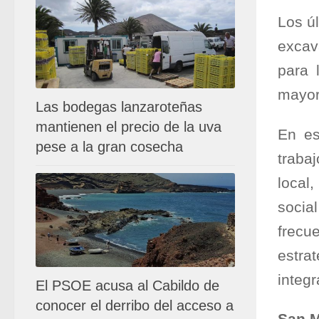
Los úl
excav
para 
mayor
Las bodegas lanzaroteñas
mantienen el precio de la uva
En es
pese a la gran cosecha
traba
local
socia
frecu
estra
integ
El PSOE acusa al Cabildo de
conocer el derribo del acceso a