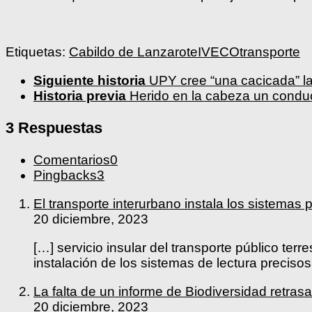
Etiquetas:
Cabildo de Lanzarote
IVECO
transporte
Siguiente historia
UPY cree “una cacicada” la
Historia previa
Herido en la cabeza un conduct
3 Respuestas
Comentarios
0
Pingbacks
3
El transporte interurbano instala los siste
20 diciembre, 2023
[…] servicio insular del transporte público terr
instalación de los sistemas de lectura preciso
La falta de un informe de Biodiversidad re
20 diciembre, 2023