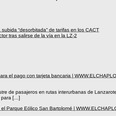
 subida “desorbitada” de tarifas en los CACT
or tras salirse de la vía en la LZ-2
mas para el pago con tarjeta bancaria | WWW.ELCHA
estre de pasajeros en rutas interurbanas de Lanzarote
s para […]
trasa el Parque Eólico San Bartolomé | WWW.ELCHA