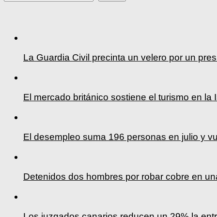
La Guardia Civil precinta un velero por un pre
El mercado británico sostiene el turismo en la 
El desempleo suma 196 personas en julio y vu
Detenidos dos hombres por robar cobre en un
Los juzgados canarios reducen un 29% la ent