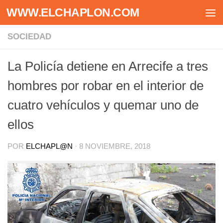
WWW.ELCHAPLON.COM
Saltar al contenido
SOCIEDAD
La Policía detiene en Arrecife a tres
hombres por robar en el interior de
cuatro vehículos y quemar uno de
ellos
POR
ELCHAPL@N
·
8 NOVIEMBRE, 2018