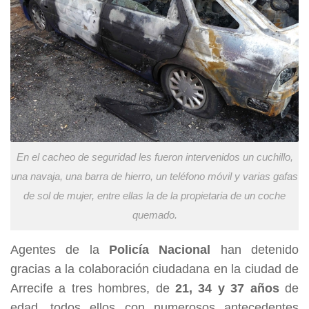
En el cacheo de seguridad les fueron intervenidos un cuchillo,
una navaja, una barra de hierro, un teléfono móvil y varias gafas
de sol de mujer, entre ellas la de la propietaria de un coche
quemado.
Agentes de la
Policía Nacional
han detenido
gracias a la colaboración ciudadana en la ciudad de
Arrecife a tres hombres, de
21, 34 y 37 años
de
edad, todos ellos con numerosos antecedentes