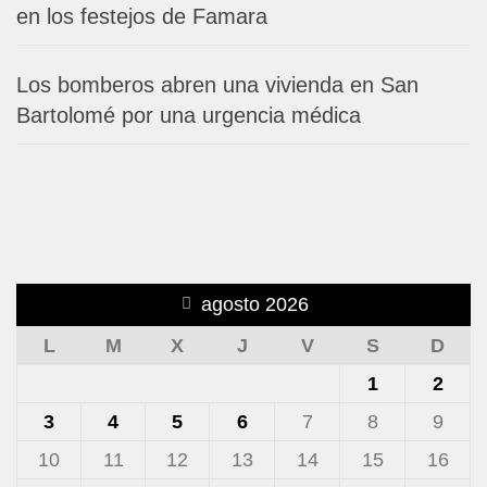
en los festejos de Famara
Los bomberos abren una vivienda en San
Bartolomé por una urgencia médica
agosto 2026
L
M
X
J
V
S
D
1
2
3
4
5
6
7
8
9
10
11
12
13
14
15
16