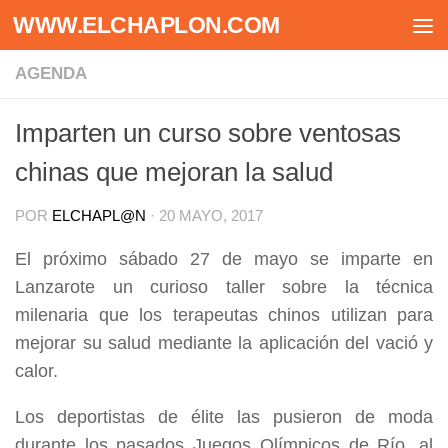
WWW.ELCHAPLON.COM
Saltar al contenido
AGENDA
Imparten un curso sobre ventosas
chinas que mejoran la salud
POR
ELCHAPL@N
·
20 MAYO, 2017
El próximo sábado 27 de mayo se imparte en
Lanzarote un curioso taller sobre la técnica
milenaria que los terapeutas chinos utilizan para
mejorar su salud mediante la aplicación del vació y
calor.
Los deportistas de élite las pusieron de moda
durante los pasados Juegos Olímpicos de Río, al