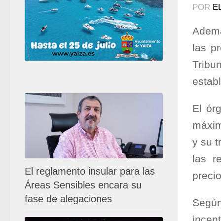
POR
E
Ademá
las p
Tribu
establ
El ór
máxim
y su t
las r
El reglamento insular para las
precio
Áreas Sensibles encara su
fase de alegaciones
Según
incen