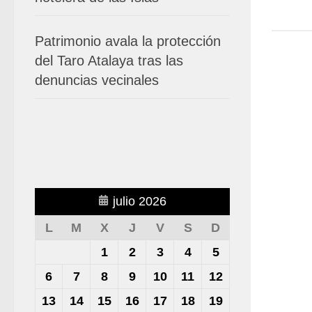
Patrimonio avala la protección
del Taro Atalaya tras las
denuncias vecinales
julio 2026
L
M
X
J
V
S
D
1
2
3
4
5
6
7
8
9
10
11
12
13
14
15
16
17
18
19