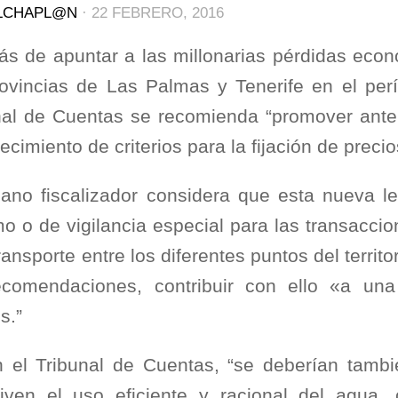
LCHAPL@N
·
22 FEBRERO, 2016
s de apuntar a las millonarias pérdidas econ
rovincias de Las Palmas y Tenerife en el per
nal de Cuentas se recomienda “promover ant
ecimiento de criterios para la fijación de prec
gano fiscalizador considera que esta nueva leg
o o de vigilancia especial para las transacci
ransporte entre los diferentes puntos del territ
ecomendaciones, contribuir con ello «a un
s.”
 el Tribunal de Cuentas, “se deberían tambié
tiven el uso eficiente y racional del agua