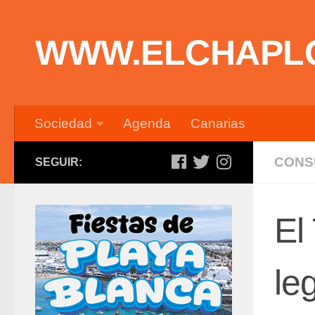
Saltar al contenido
WWW.ELCHAPL
Sociedad
Agenda
Canarias
CONS
SEGUIR:
El
le