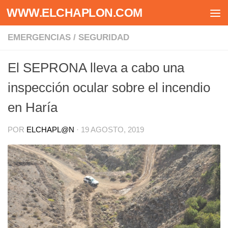
WWW.ELCHAPLON.COM
Saltar al contenido
EMERGENCIAS
/
SEGURIDAD
El SEPRONA lleva a cabo una
inspección ocular sobre el incendio
en Haría
POR
ELCHAPL@N
·
19 AGOSTO, 2019