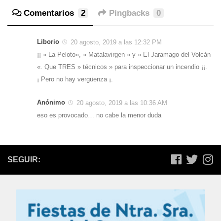
Comentarios
2
Pingbacks
0
Liborio
20 agosto, 2019 a las 12:32 PM
¡¡ » La Peloto», » Matalavirgen » y » El Jaramago del Volcán
«. Que TRES » técnicos » para inspeccionar un incendio ¡¡.
¡ Pero no hay vergüenza ¡.
Anónimo
20 agosto, 2019 a las 10:36 AM
eso es provocado… no cabe la menor duda
SEGUIR: