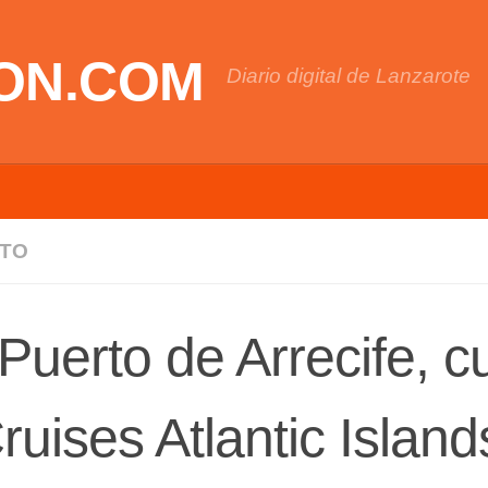
ON.COM
Diario digital de Lanzarote
ATO
 Puerto de Arrecife, cu
ruises Atlantic Island