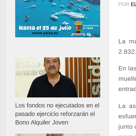
POR
E
La ma
2.832
En la
muell
entra
Los fondos no ejecutados en el
La as
pasado ejercicio reforzarán el
esfue
Bono Alquiler Joven
junto