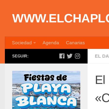
Saltar al contenido
WWW.ELCHAPL
Sociedad
Agenda
Canarias
EL D
SEGUIR:
El
«C