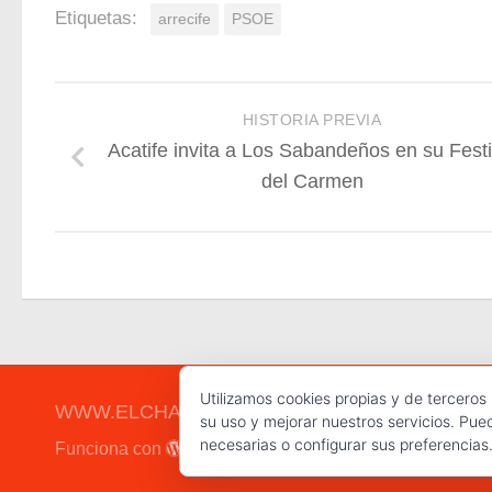
Etiquetas:
arrecife
PSOE
HISTORIA PREVIA
Acatife invita a Los Sabandeños en su Festi
del Carmen
Utilizamos cookies propias y de terceros
WWW.ELCHAPLON.COM © 2026. Todos los derec
su uso y mejorar nuestros servicios. Pue
necesarias o configurar sus preferencias
Funciona con
- Diseñado con el
Tema Hueman