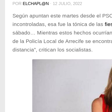
POR
ELCHAPL@N
·
12 JULIO, 2022
Según apuntan este martes desde el PSO
incontroladas, esa fue la tónica de las
fie
sábado… Mientras estos hechos ocurrían e
de la Policía Local de Arrecife se encont
distancia”, critican los socialistas.