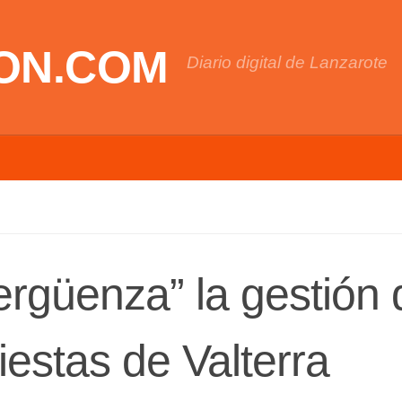
ON.COM
Diario digital de Lanzarote
rgüenza” la gestión 
fiestas de Valterra