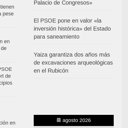
Palacio de Congresos»
tienen
va pese
El PSOE pone en valor «la
inversión histórica» del Estado
para saneamiento
an en
 de
Yaiza garantiza dos años más
de excavaciones arqueológicas
 PSOE
en el Rubicón
rt de
cipios
agosto 2026
ción en