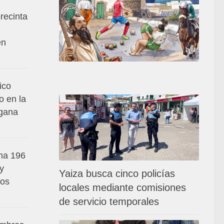
recinta
en
ico
o en la
 gana
ma 196
 y
Yaiza busca cinco policías
los
locales mediante comisiones
de servicio temporales