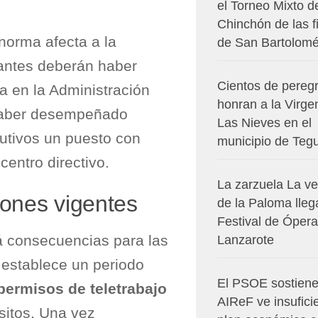
el Torneo Mixto d
Chinchón de las f
norma afecta a la
de San Bartolom
tantes deberán haber
Cientos de pereg
a en la Administración
honran a la Virge
haber desempeñado
Las Nieves en el
utivos un puesto con
municipio de Teg
entro directivo.
La zarzuela La v
iones vigentes
de la Paloma lleg
Festival de Ópera
á consecuencias para las
Lanzarote
 establece un periodo
El PSOE sostiene
permisos de teletrabajo
AIReF ve insuficie
sitos. Una vez