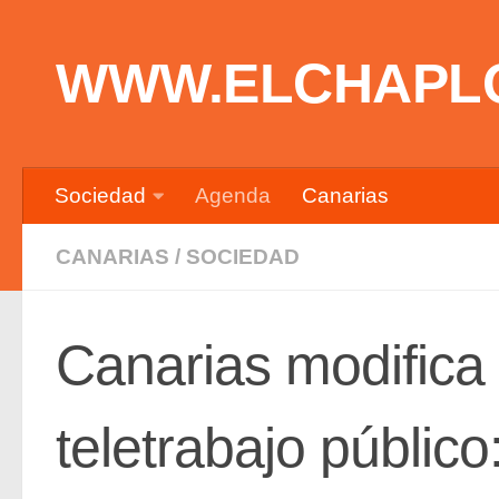
Saltar al contenido
WWW.ELCHAPL
Sociedad
Agenda
Canarias
CANARIAS
/
SOCIEDAD
Canarias modifica 
teletrabajo públic