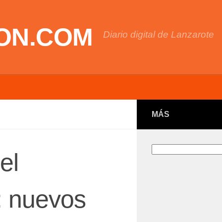
ON.COM
Diario digital de Lanzarote
MÁS
Buscar
el
o: nuevos