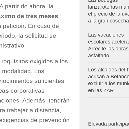
Las bodegas
A partir de ahora, la
lanzaroteñas man
el precio de la u
áximo de tres meses
a la gran cosecha
 petición. En caso de
Las vacaciones
iodo, la solicitud se
escolares aceler
istrativo.
Arrecife las obras
asfaltado
requisitos exigidos a los
Los alcaldes del
a modalidad. Los
acusan a Betanco
nocimientos suficientes
excluir a los muni
cas
corporativas
en las ZAR
nciones. Además, tendrán
 trabajar a distancia,
 exigencias de prevención
Elevada participa