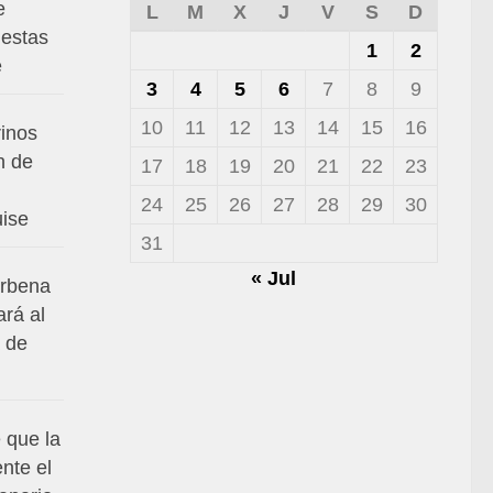
e
L
M
X
J
V
S
D
iestas
1
2
é
3
4
5
6
7
8
9
10
11
12
13
14
15
16
rinos
n de
17
18
19
20
21
22
23
24
25
26
27
28
29
30
uise
31
« Jul
erbena
ará al
 de
 que la
nte el