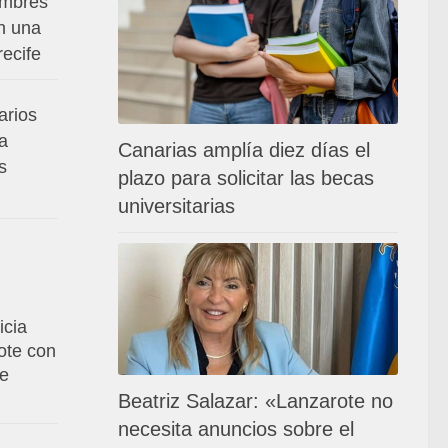
ombres
n una
ecife
arios
a
Canarias amplía diez días el
s
plazo para solicitar las becas
universitarias
icia
ote con
de
Beatriz Salazar: «Lanzarote no
necesita anuncios sobre el