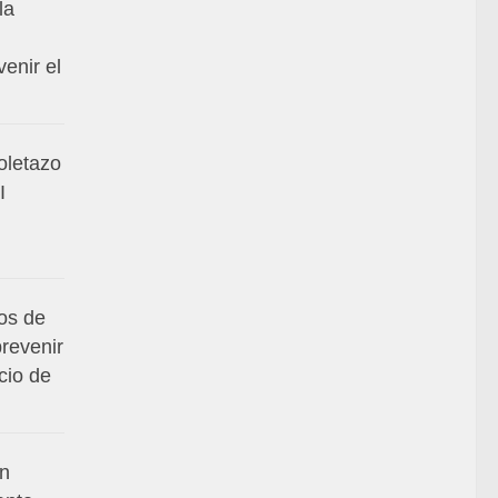
la
venir el
toletazo
I
os de
prevenir
cio de
en