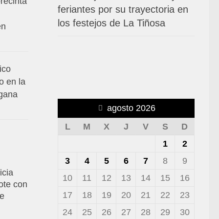
recinta
feriantes por su trayectoria en
los festejos de La Tiñosa
en
ico
o en la
 gana
agosto 2026
L
M
X
J
V
S
D
1
2
3
4
5
6
7
8
9
icia
10
11
12
13
14
15
16
ote con
17
18
19
20
21
22
23
de
24
25
26
27
28
29
30