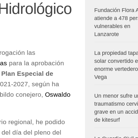
 Hidrológico
Fundación Flora 
atiende a 478 pe
vulnerables en
Lanzarote
rogación las
La propiedad tapa
solar convertido 
uas
para la aprobación
enorme vertedero
l Plan Especial de
Vega
2021-2027, según ha
bildo conejero,
Oswaldo
Un menor sufre u
traumatismo cervi
grave en un acci
de kitesurf
io regional, he podido
del día del pleno del