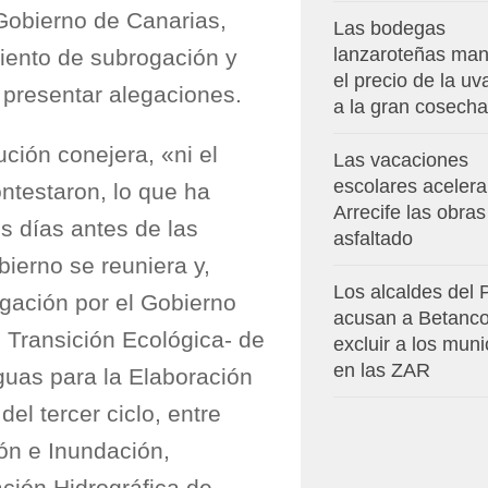
 Gobierno de Canarias,
Las bodegas
lanzaroteñas man
iento de subrogación y
el precio de la u
 presentar alegaciones.
a la gran cosecha
ución conejera, «ni el
Las vacaciones
escolares aceler
ntestaron, lo que ha
Arrecife las obras
s días antes de las
asfaltado
ierno se reuniera y,
Los alcaldes del
ogación por el Gobierno
acusan a Betanco
e Transición Ecológica- de
excluir a los muni
en las ZAR
guas para la Elaboración
del tercer ciclo, entre
ón e Inundación,