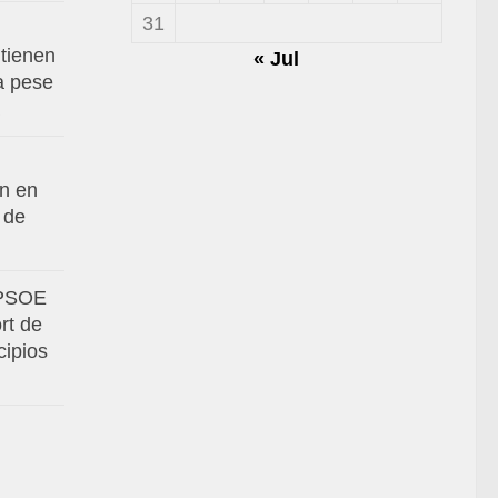
31
tienen
« Jul
va pese
an en
 de
 PSOE
rt de
cipios