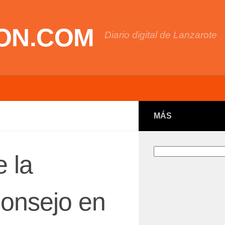
ON.COM
Diario digital de Lanzarote
MÁS
Buscar
 la
onsejo en