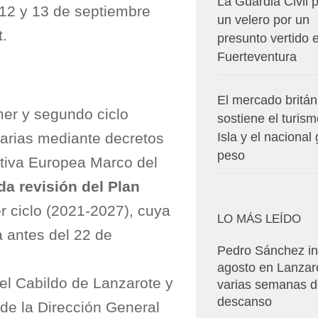
La Guardia Civil p
12 y 13 de septiembre
un velero por un
t.
presunto vertido 
Fuerteventura
El mercado britán
mer y segundo ciclo
sostiene el turism
arias mediante decretos
Isla y el nacional
peso
ctiva Europea Marco del
a revisión del Plan
er ciclo (2021-2027), cuya
LO MÁS LEÍDO
a antes del 22 de
Pedro Sánchez in
agosto en Lanzar
el Cabildo de Lanzarote y
varias semanas 
descanso
 de la Dirección General