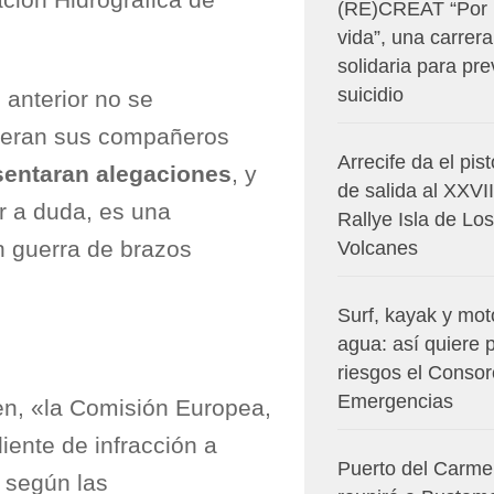
ción Hidrográfica de
(RE)CREAT “Por 
vida”, una carrera
solidaria para pre
suicidio
 anterior no se
s eran sus compañeros
Arrecife da el pis
entaran alegaciones
, y
de salida al XXVII
ar a duda, es una
Rallye Isla de Los
n guerra de brazos
Volcanes
Surf, kayak y mot
agua: así quiere 
riesgos el Consor
Emergencias
den, «la Comisión Europea,
iente de infracción a
Puerto del Carm
 según las