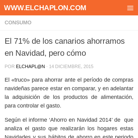
WWW.ELCHAPLON.COM
Saltar al contenido
CONSUMO
El 71% de los canarios ahorramos
en Navidad, pero cómo
POR
ELCHAPL@N
·
14 DICIEMBRE, 2015
El «truco» para ahorrar ante el período de compras
navideñas parece estar en comparar, y en adelantar
la adquisición de los productos de alimentación,
para controlar el gasto.
Según el informe ‘Ahorro en Navidad 2014’ de que
analiza el gasto que realizarán los hogares estas
Navidades y sus hábitos de ahorro en este periodo