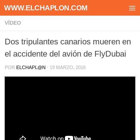
WWW.ELCHAPLON.COM
Saltar al contenido
VÍDEO
Dos tripulantes canarios mueren en
el accidente del avión de FlyDubai
POR
ELCHAPL@N
·
19 MARZO, 2016