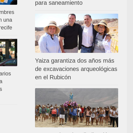
para saneamiento
ombres
n una
ecife
Yaiza garantiza dos años más
de excavaciones arqueológicas
arios
en el Rubicón
a
s