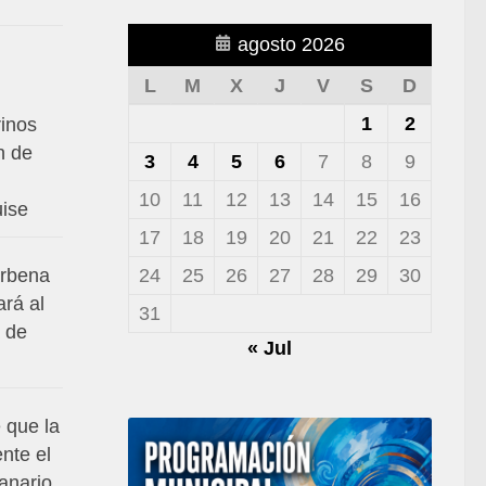
agosto 2026
L
M
X
J
V
S
D
1
2
rinos
n de
3
4
5
6
7
8
9
10
11
12
13
14
15
16
uise
17
18
19
20
21
22
23
24
25
26
27
28
29
30
erbena
ará al
31
 de
« Jul
 que la
nte el
anario