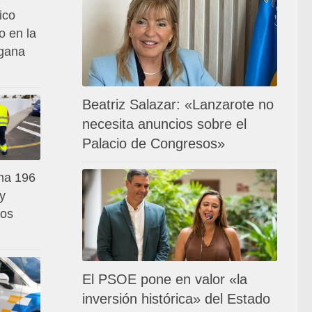
ico
o en la
 gana
Beatriz Salazar: «Lanzarote no
necesita anuncios sobre el
Palacio de Congresos»
ma 196
 y
los
El PSOE pone en valor «la
inversión histórica» del Estado