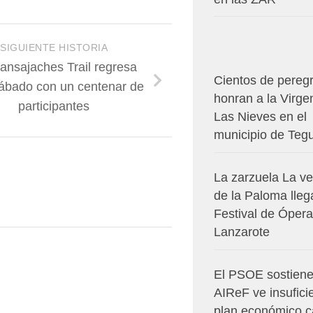
SIGUIENTE HISTORIA
ansajaches Trail regresa
Cientos de pereg
ábado con un centenar de
honran a la Virge
participantes
Las Nieves en el
municipio de Teg
La zarzuela La v
de la Paloma lleg
Festival de Ópera
Lanzarote
El PSOE sostiene
AIReF ve insuficie
plan económico c