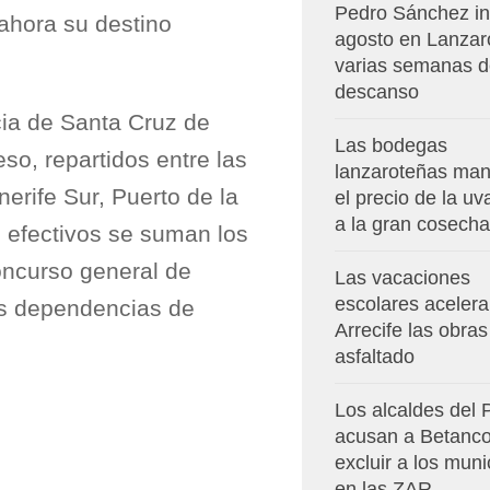
Pedro Sánchez in
 ahora su destino
agosto en Lanzar
varias semanas 
descanso
ncia de Santa Cruz de
Las bodegas
so, repartidos entre las
lanzaroteñas man
erife Sur, Puerto de la
el precio de la u
a la gran cosecha
s efectivos se suman los
oncurso general de
Las vacaciones
escolares aceler
as dependencias de
Arrecife las obras
asfaltado
Los alcaldes del
acusan a Betanco
excluir a los muni
en las ZAR