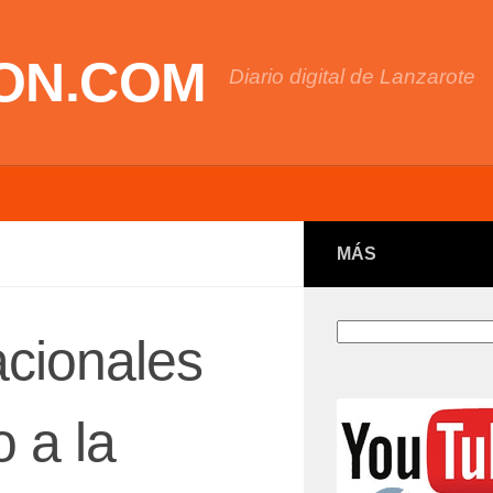
ON.COM
Diario digital de Lanzarote
MÁS
Buscar
acionales
 a la