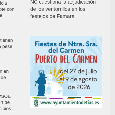
NC cuestiona la adjudicación
icia
de los ventorrillos en los
ote con
de
festejos de Famara
tienen
va pese
an en
 de
 PSOE
rt de
cipios