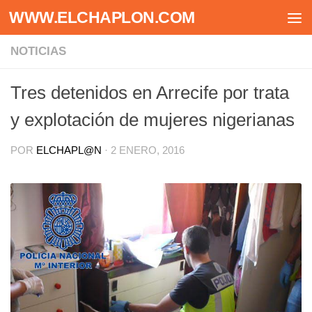
WWW.ELCHAPLON.COM
Saltar al contenido
NOTICIAS
Tres detenidos en Arrecife por trata
y explotación de mujeres nigerianas
POR
ELCHAPL@N
·
2 ENERO, 2016