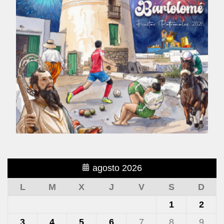
agosto 2026
L
M
X
J
V
S
D
1
2
3
4
5
6
7
8
9