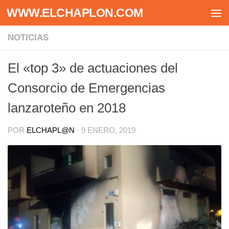
WWW.ELCHAPLON.COM
Saltar al contenido
NOTICIAS
El «top 3» de actuaciones del
Consorcio de Emergencias
lanzaroteño en 2018
POR
ELCHAPL@N
·
9 ENERO, 2019