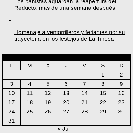
Los bañistas aguardan la reapertura del
Reducto, más de una semana después
Homenaje a ventorrilleros y feriantes por su
trayectoria en los festejos de La Tiñosa
agosto 2026
L
M
X
J
V
S
D
1
2
3
4
5
6
7
8
9
10
11
12
13
14
15
16
17
18
19
20
21
22
23
24
25
26
27
28
29
30
31
« Jul