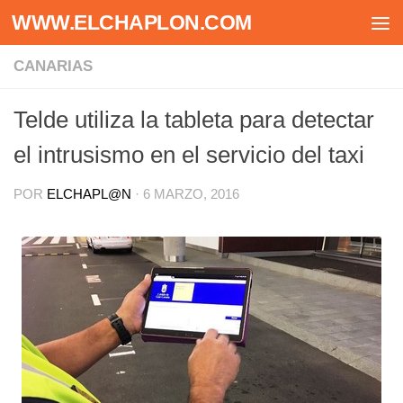
WWW.ELCHAPLON.COM
Saltar al contenido
CANARIAS
Telde utiliza la tableta para detectar
el intrusismo en el servicio del taxi
POR
ELCHAPL@N
·
6 MARZO, 2016