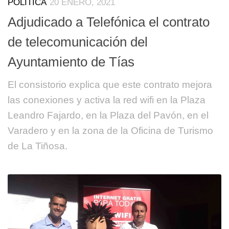
POLÍTICA
20 ENERO, 2021
Adjudicado a Telefónica el contrato
de telecomunicación del
Ayuntamiento de Tías
El consistorio explica que este contrato mejora
las conexiones y activa la red wifi en la Plaza
Leandro Fajardo, en la Plaza del Pavón, en el
Varadero y en la zona de la Oficina de Turismo
de La Tiñosa.