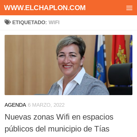
WWW.ELCHAPLON.COM
Saltar al contenido
ETIQUETADO:
WIFI
AGENDA
6 MARZO, 2022
Nuevas zonas Wifi en espacios
públicos del municipio de Tías