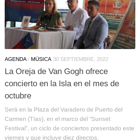
AGENDA
/
MÚSICA
30 SEPTIEMBRE, 2022
La Oreja de Van Gogh ofrece
concierto en la Isla en el mes de
octubre
Será en la Plaza del Varadero de Puerto del
Carmen (Tías), en el marco del “Sunset
Festival”, un ciclo de conciertos presentado este
viernes y que incluye diez directos.