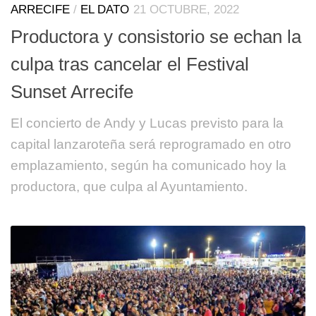
ARRECIFE
/
EL DATO
21 OCTUBRE, 2022
Productora y consistorio se echan la
culpa tras cancelar el Festival
Sunset Arrecife
El concierto de Andy y Lucas previsto para la
capital lanzaroteña será reprogramado en otro
emplazamiento, según ha comunicado hoy la
productora, que culpa al Ayuntamiento.