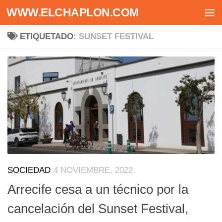
WWW.ELCHAPLON.COM
Saltar al contenido
ETIQUETADO:
SUNSET FESTIVAL
SOCIEDAD
4 NOVIEMBRE, 2022
Arrecife cesa a un técnico por la
cancelación del Sunset Festival,