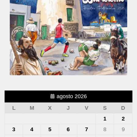
agosto 2026
L
M
X
J
V
S
D
1
2
3
4
5
6
7
8
9