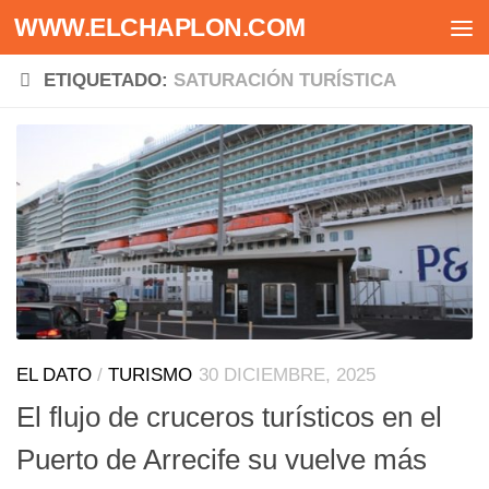
WWW.ELCHAPLON.COM
Saltar al contenido
ETIQUETADO:
SATURACIÓN TURÍSTICA
EL DATO
/
TURISMO
30 DICIEMBRE, 2025
El flujo de cruceros turísticos en el
Puerto de Arrecife su vuelve más