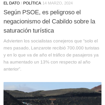
EL DATO
/
POLÍTICA
14 MARZO, 2024
Según PSOE, es peligroso el
negacionismo del Cabildo sobre la
saturación turística
Advierten los socialistas conejeros que “solo el
mes pasado, Lanzarote recibió 700.000 turistas
y en lo que va de año el tráfico de pasajeros ya
ha aumentado un 13% con respecto al año
anterior”.