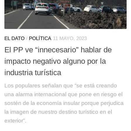
EL DATO
/
POLÍTICA
11 MAYO, 2023
El PP ve “innecesario” hablar de
impacto negativo alguno por la
industria turística
Los populares señalan que “se está creando
una alarma internacional que pone en riesgo el
sostén de la economía insular porque perjudica
la imagen de nuestro destino turístico en el
exterior”.