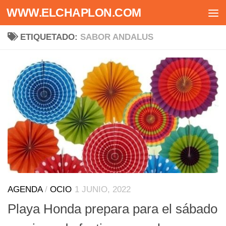
WWW.ELCHAPLON.COM
Saltar al contenido
ETIQUETADO:
SABOR ANDALUS
AGENDA
/
OCIO
1 JUNIO, 2022
Playa Honda prepara para el sábado