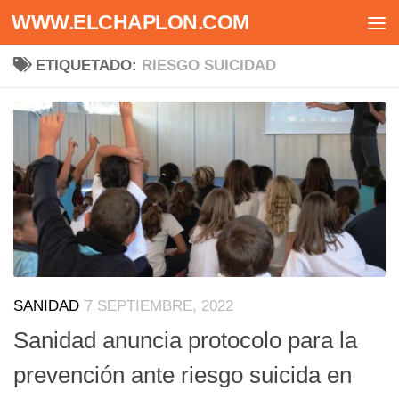
WWW.ELCHAPLON.COM
Saltar al contenido
ETIQUETADO:
RIESGO SUICIDAD
SANIDAD
7 SEPTIEMBRE, 2022
Sanidad anuncia protocolo para la
prevención ante riesgo suicida en