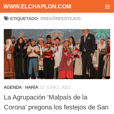
WWW.ELCHAPLON.COM
Saltar al contenido
ETIQUETADO:
PREGÓNFESTEJOS
AGENDA
/
HARÍA
12 JUNIO, 2023
La Agrupación ‘Malpaís de la
Corona’ pregona los festejos de San