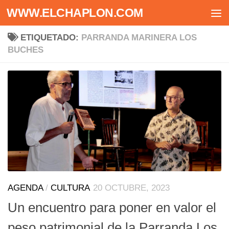
WWW.ELCHAPLON.COM
Saltar al contenido
ETIQUETADO:
PARRANDA MARINERA LOS
BUCHES
AGENDA
/
CULTURA
20 OCTUBRE, 2023
Un encuentro para poner en valor el
peso patrimonial de la Parranda Los