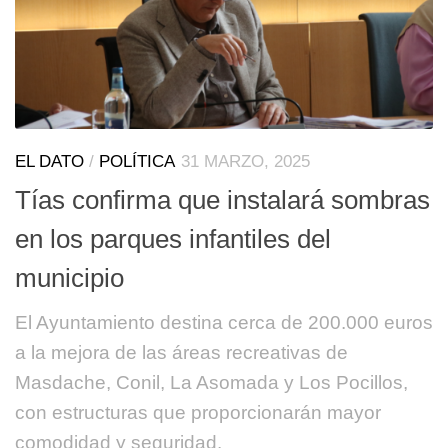
EL DATO
/
POLÍTICA
31 MARZO, 2025
Tías confirma que instalará sombras
en los parques infantiles del
municipio
El Ayuntamiento destina cerca de 200.000 euros
a la mejora de las áreas recreativas de
Masdache, Conil, La Asomada y Los Pocillos,
con estructuras que proporcionarán mayor
comodidad y seguridad.