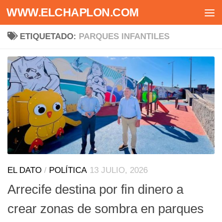
WWW.ELCHAPLON.COM
Saltar al contenido
ETIQUETADO:
PARQUES INFANTILES
EL DATO
/
POLÍTICA
13 JULIO, 2026
Arrecife destina por fin dinero a
crear zonas de sombra en parques