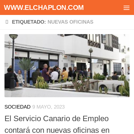
WWW.ELCHAPLON.COM
Saltar al contenido
ETIQUETADO:
NUEVAS OFICINAS
SOCIEDAD
9 MAYO, 2023
El Servicio Canario de Empleo
contará con nuevas oficinas en